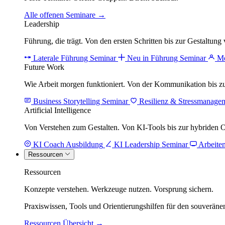
Alle offenen Seminare →
Leadership
Führung, die trägt. Von den ersten Schritten bis zur Gestaltu
Laterale Führung Seminar
Neu in Führung Seminar
Mo
Future Work
Wie Arbeit morgen funktioniert. Von der Kommunikation bis 
Business Storytelling Seminar
Resilienz & Stressmanage
Artificial Intelligence
Von Verstehen zum Gestalten. Von KI-Tools bis zur hybriden 
KI Coach Ausbildung
KI Leadership Seminar
Arbeite
Ressourcen
Ressourcen
Konzepte verstehen. Werkzeuge nutzen. Vorsprung sichern.
Praxiswissen, Tools und Orientierungshilfen für den souverän
Ressourcen Übersicht →