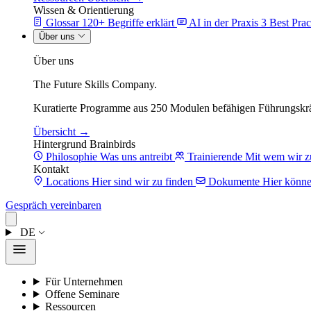
Wissen & Orientierung
Glossar
120+ Begriffe erklärt
AI in der Praxis
3 Best Prac
Über uns
Über uns
The Future Skills Company.
Kuratierte Programme aus 250 Modulen befähigen Führungskrä
Übersicht →
Hintergrund Brainbirds
Philosophie
Was uns antreibt
Trainierende
Mit wem wir z
Kontakt
Locations
Hier sind wir zu finden
Dokumente
Hier könne
Gespräch vereinbaren
DE
Für Unternehmen
Offene Seminare
Ressourcen