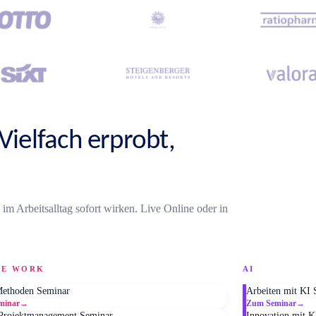
ielfach erprobt,
m Arbeitsalltag sofort wirken. Live Online oder in
RE WORK
AI
Methoden Seminar
Arbeiten mit KI 
minar
→
Zum Seminar
→
 Projektmanagement Seminar
Innovation mit K