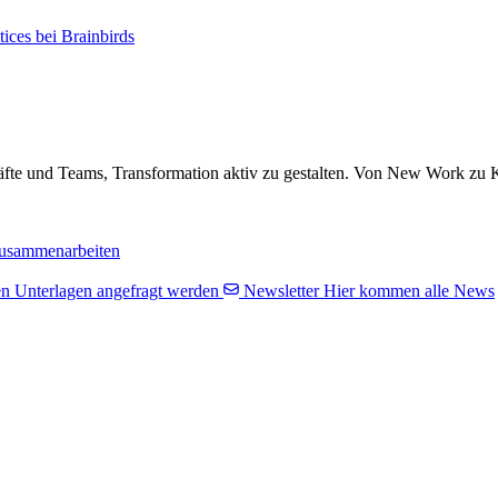
tices bei Brainbirds
fte und Teams, Transformation aktiv zu gestalten. Von New Work zu K
usammenarbeiten
n Unterlagen angefragt werden
Newsletter
Hier kommen alle News