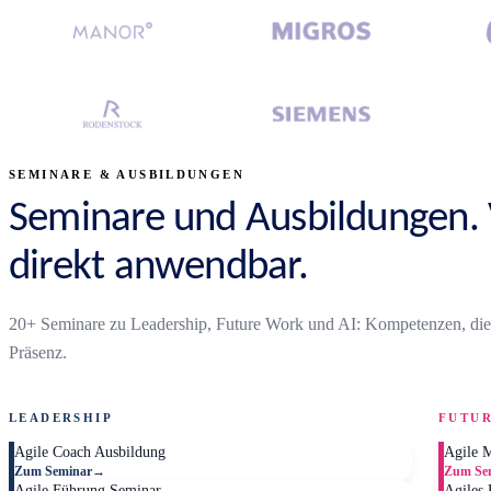
SEMINARE & AUSBILDUNGEN
Seminare und Ausbildungen. V
direkt anwendbar.
20+ Seminare zu Leadership, Future Work und AI: Kompetenzen, die i
Präsenz.
LEADERSHIP
FUTU
Agile Coach Ausbildung
Agile 
Zum Seminar
→
Zum Se
Agile Führung Seminar
Agiles