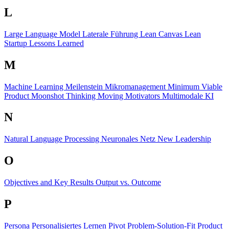
L
Large Language Model
Laterale Führung
Lean Canvas
Lean
Startup
Lessons Learned
M
Machine Learning
Meilenstein
Mikromanagement
Minimum Viable
Product
Moonshot Thinking
Moving Motivators
Multimodale KI
N
Natural Language Processing
Neuronales Netz
New Leadership
O
Objectives and Key Results
Output vs. Outcome
P
Persona
Personalisiertes Lernen
Pivot
Problem-Solution-Fit
Product