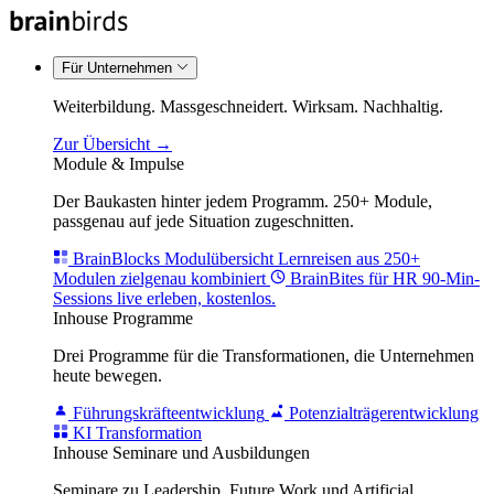
Für Unternehmen
Weiterbildung. Massgeschneidert. Wirksam. Nachhaltig.
Zur Übersicht →
Module & Impulse
Der Baukasten hinter jedem Programm. 250+ Module,
passgenau auf jede Situation zugeschnitten.
BrainBlocks Modulübersicht
Lernreisen aus 250+
Modulen zielgenau kombiniert
BrainBites für HR
90-Min-
Sessions live erleben, kostenlos.
Inhouse Programme
Drei Programme für die Transformationen, die Unternehmen
heute bewegen.
Führungskräfteentwicklung
Potenzialträgerentwicklung
KI Transformation
Inhouse Seminare und Ausbildungen
Seminare zu Leadership, Future Work und Artificial