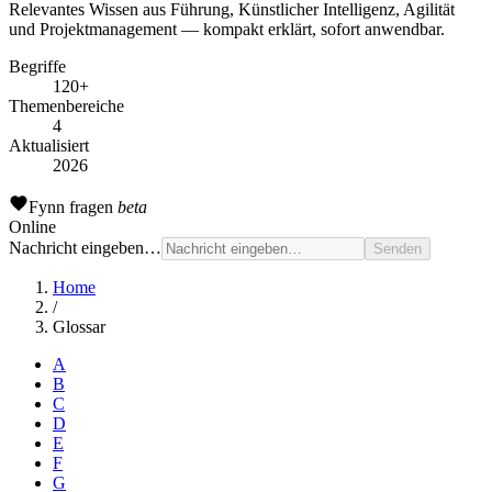
Relevantes Wissen aus Führung, Künstlicher Intelligenz, Agilität
und Projektmanagement — kompakt erklärt, sofort anwendbar.
Begriffe
120+
Themenbereiche
4
Aktualisiert
2026
Fynn
fragen
beta
Online
Nachricht eingeben…
Senden
Home
/
Glossar
A
B
C
D
E
F
G