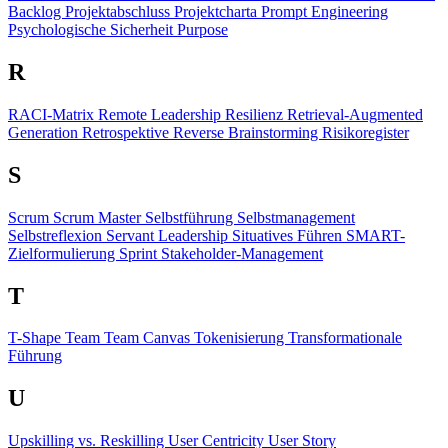
Backlog
Projektabschluss
Projektcharta
Prompt Engineering
Psychologische Sicherheit
Purpose
R
RACI-Matrix
Remote Leadership
Resilienz
Retrieval-Augmented
Generation
Retrospektive
Reverse Brainstorming
Risikoregister
S
Scrum
Scrum Master
Selbstführung
Selbstmanagement
Selbstreflexion
Servant Leadership
Situatives Führen
SMART-
Zielformulierung
Sprint
Stakeholder-Management
T
T-Shape Team
Team Canvas
Tokenisierung
Transformationale
Führung
U
Upskilling vs. Reskilling
User Centricity
User Story