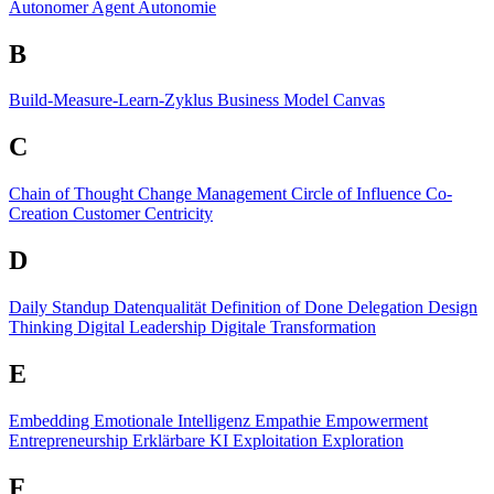
Autonomer Agent
Autonomie
B
Build-Measure-Learn-Zyklus
Business Model Canvas
C
Chain of Thought
Change Management
Circle of Influence
Co-
Creation
Customer Centricity
D
Daily Standup
Datenqualität
Definition of Done
Delegation
Design
Thinking
Digital Leadership
Digitale Transformation
E
Embedding
Emotionale Intelligenz
Empathie
Empowerment
Entrepreneurship
Erklärbare KI
Exploitation
Exploration
F