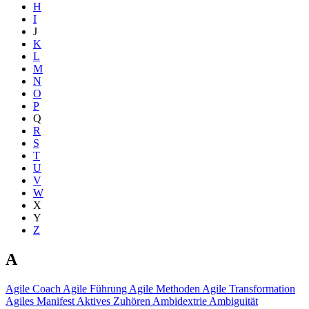
H
I
J
K
L
M
N
O
P
Q
R
S
T
U
V
W
X
Y
Z
A
Agile Coach
Agile Führung
Agile Methoden
Agile Transformation
Agiles Manifest
Aktives Zuhören
Ambidextrie
Ambiguität