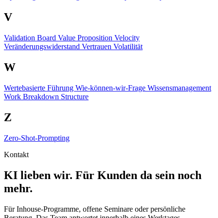
V
Validation Board
Value Proposition
Velocity
Veränderungswiderstand
Vertrauen
Volatilität
W
Wertebasierte Führung
Wie-können-wir-Frage
Wissensmanagement
Work Breakdown Structure
Z
Zero-Shot-Prompting
Kontakt
KI lieben wir. Für Kunden da sein noch
mehr.
Für Inhouse-Programme, offene Seminare oder persönliche
Beratung. Das Team antwortet innerhalb eines Werktages.