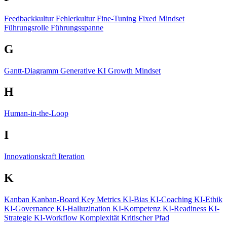
Feedbackkultur
Fehlerkultur
Fine-Tuning
Fixed Mindset
Führungsrolle
Führungsspanne
G
Gantt-Diagramm
Generative KI
Growth Mindset
H
Human-in-the-Loop
I
Innovationskraft
Iteration
K
Kanban
Kanban-Board
Key Metrics
KI-Bias
KI-Coaching
KI-Ethik
KI-Governance
KI-Halluzination
KI-Kompetenz
KI-Readiness
KI-
Strategie
KI-Workflow
Komplexität
Kritischer Pfad