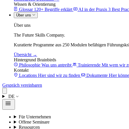
Wissen & Orientierung
Glossar
120+ Begriffe erklärt
AI in der Praxis
3 Best Prac
Über uns
Über uns
The Future Skills Company.
Kuratierte Programme aus 250 Modulen befähigen Führungskrä
Übersicht →
Hintergrund Brainbirds
Philosophie
Was uns antreibt
Trainierende
Mit wem wir z
Kontakt
Locations
Hier sind wir zu finden
Dokumente
Hier könne
Gespräch vereinbaren
DE
Für Unternehmen
Offene Seminare
Ressourcen