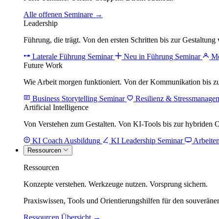
Alle offenen Seminare →
Leadership
Führung, die trägt. Von den ersten Schritten bis zur Gestaltu
Laterale Führung Seminar
Neu in Führung Seminar
Mo
Future Work
Wie Arbeit morgen funktioniert. Von der Kommunikation bis 
Business Storytelling Seminar
Resilienz & Stressmanage
Artificial Intelligence
Von Verstehen zum Gestalten. Von KI-Tools bis zur hybriden 
KI Coach Ausbildung
KI Leadership Seminar
Arbeite
Ressourcen
Ressourcen
Konzepte verstehen. Werkzeuge nutzen. Vorsprung sichern.
Praxiswissen, Tools und Orientierungshilfen für den souverän
Ressourcen Übersicht →