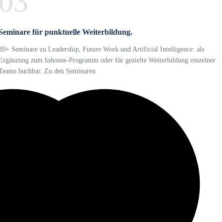
03
Seminare für punktuelle Weiterbildung.
20+ Seminare zu Leadership, Future Work und Artificial Intelligence: als
Ergänzung zum Inhouse-Programm oder für gezielte Weiterbildung einzelner
Teams buchbar. Zu den Seminaren