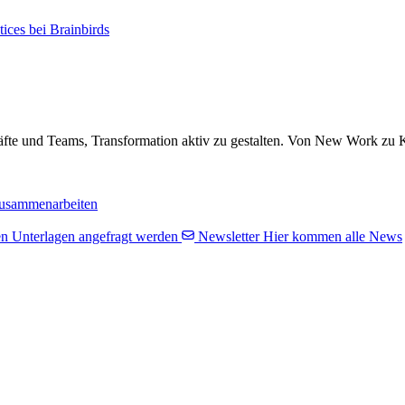
tices bei Brainbirds
fte und Teams, Transformation aktiv zu gestalten. Von New Work zu K
usammenarbeiten
n Unterlagen angefragt werden
Newsletter
Hier kommen alle News