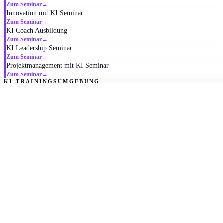
Zum Seminar
→
Innovation mit KI Seminar
Zum Seminar
→
KI Coach Ausbildung
Zum Seminar
→
KI Leadership Seminar
Zum Seminar
→
Projektmanagement mit KI Seminar
Zum Seminar
→
KI-TRAININGSUMGEBUNG
KI ist kein Extra. KI ist das Werkzeug.
Teilnehmende können in den den Seminaren mit
Claude, Copilot, Ideogram und HeyGen, direkt an
realistischen Aufgaben arbeiten. Für HR entfällt der
Koordinationsaufwand: keine IT-Anfragen, keine
Lizenzen, keine Installation. Die Brainbirds
Trainingsumgebung ist zugänglich per Browser-Login,
kompatibel mit jeder Unternehmens-IT. Praxis ab der
ersten Stunde.