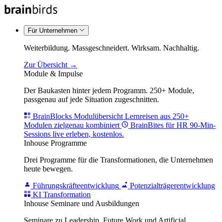
Für Unternehmen
Weiterbildung. Massgeschneidert. Wirksam. Nachhaltig.
Zur Übersicht →
Module & Impulse
Der Baukasten hinter jedem Programm. 250+ Module,
passgenau auf jede Situation zugeschnitten.
BrainBlocks Modulübersicht
Lernreisen aus 250+
Modulen zielgenau kombiniert
BrainBites für HR
90-Min-
Sessions live erleben, kostenlos.
Inhouse Programme
Drei Programme für die Transformationen, die Unternehmen
heute bewegen.
Führungskräfteentwicklung
Potenzialträgerentwicklung
KI Transformation
Inhouse Seminare und Ausbildungen
Seminare zu Leadership, Future Work und Artificial