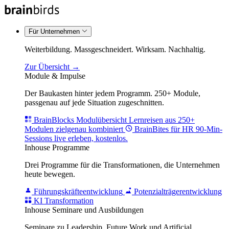
Für Unternehmen
Weiterbildung. Massgeschneidert. Wirksam. Nachhaltig.
Zur Übersicht →
Module & Impulse
Der Baukasten hinter jedem Programm. 250+ Module,
passgenau auf jede Situation zugeschnitten.
BrainBlocks Modulübersicht
Lernreisen aus 250+
Modulen zielgenau kombiniert
BrainBites für HR
90-Min-
Sessions live erleben, kostenlos.
Inhouse Programme
Drei Programme für die Transformationen, die Unternehmen
heute bewegen.
Führungskräfteentwicklung
Potenzialträgerentwicklung
KI Transformation
Inhouse Seminare und Ausbildungen
Seminare zu Leadership, Future Work und Artificial