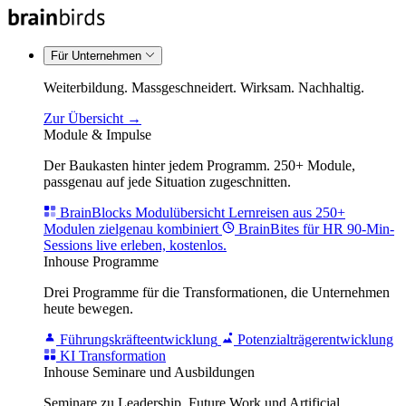
Für Unternehmen
Weiterbildung. Massgeschneidert. Wirksam. Nachhaltig.
Zur Übersicht →
Module & Impulse
Der Baukasten hinter jedem Programm. 250+ Module,
passgenau auf jede Situation zugeschnitten.
BrainBlocks Modulübersicht
Lernreisen aus 250+
Modulen zielgenau kombiniert
BrainBites für HR
90-Min-
Sessions live erleben, kostenlos.
Inhouse Programme
Drei Programme für die Transformationen, die Unternehmen
heute bewegen.
Führungskräfteentwicklung
Potenzialträgerentwicklung
KI Transformation
Inhouse Seminare und Ausbildungen
Seminare zu Leadership, Future Work und Artificial