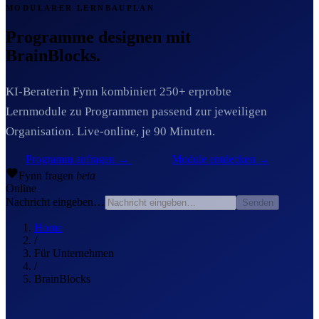
MODULARER LERNBAUPLAN
Programme designen mit
BrainBlocks.
KI-Beraterin Fynn kombiniert 250+ erprobte
Lernmodule zu Programmen passend zur jeweiligen
Organisation. Live-online, je 90 Minuten.
Programm anfragen
→
Module entdecken
→
Fynn
fragen
beta
Online
Nachricht eingeben…
Senden
Home
/
Für Unternehmen
/
BrainBlocks